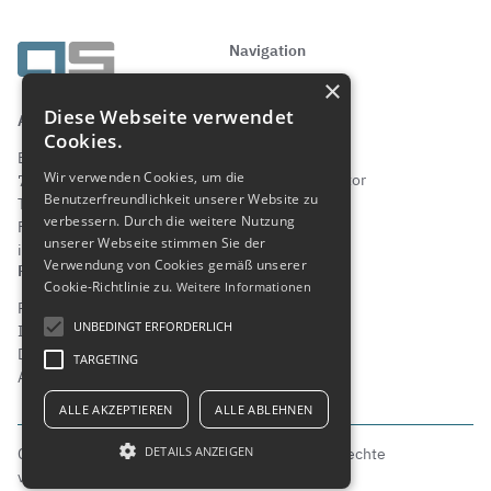
Navigation
×
Startseite
Produkte
Diese Webseite verwendet
AS Strömungstechnik GmbH
Über AS
Cookies.
Downloads
Elly-Beinhorn-Straße 7
Wir verwenden Cookies, um die
Produktkonfigurator
73760 Ostfildern, Germany
Benutzerfreundlichkeit unserer Website zu
Chembank
Tel. (+49) 0711-22 05 48-0
verbessern. Durch die weitere Nutzung
Kontakt
Fax. (+49) 0711-22 05 48-29
unserer Webseite stimmen Sie der
info@asstroemungstechnik.de
Verwendung von Cookies gemäß unserer
Rechtliches
Soziale Kanäle
Cookie-Richtlinie zu.
Weitere Informationen
Patente und Warenzeichen
LinkedIn
UNBEDINGT ERFORDERLICH
Impressum
YouTube
Datenschutz
TARGETING
AGB
ALLE AKZEPTIEREN
ALLE ABLEHNEN
DETAILS ANZEIGEN
Copyright © AS Strömungstechnik GmbH. Alle Rechte
vorbehalten.