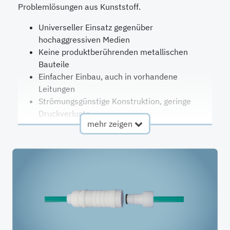
Problemlösungen aus Kunststoff.
Universeller Einsatz gegenüber
hochaggressiven Medien
Keine produktberührenden metallischen
Bauteile
Einfacher Einbau, auch in vorhandene
Leitungen
Strömungsgünstige Konstruktion, geringe
Druckverluste
mehr zeigen
Leckagefrei beim Kuppeln
Totraumfrei beim Kuppeln
Beide Kupplungshälften sind selbstschließend
Ein-Hand-Anwendung möglich
Farbcodierung möglich
Elektrisch leitfähige Ausführung auf Anfrage
Kalrez®-Dichtungen mit FDA Konformität auf
Anfrage
Reduzierstücke für zusätzliche