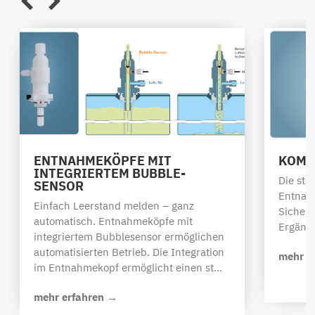
ENTNAHMEKÖPFE MIT
KOMP
INTEGRIERTEM BUBBLE-
Die sta
SENSOR
Entnah
Einfach Leerstand melden – ganz
Sicherh
automatisch. Entnahmeköpfe mit
Ergänz
integriertem Bubblesensor ermöglichen
automatisierten Betrieb. Die Integration
mehr e
im Entnahmekopf ermöglicht einen st...
mehr erfahren →