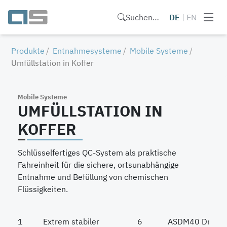
Suchen…
DE
|
EN
Produkte
Entnahmesysteme
Mobile Systeme
Umfüllstation in Koffer
Mobile Systeme
UMFÜLLSTATION IN
KOFFER
Schlüsselfertiges QC-System als praktische
Fahreinheit für die sichere, ortsunabhängige
Entnahme und Befüllung von chemischen
Flüssigkeiten.
1
Extrem stabiler
6
ASDM40 Drucklu