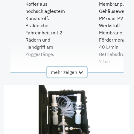
Koffer aus
Membranpumpe
hochschlagfestem
Gehäusewerksto
Kunststoff.
PP oder PVDF
Praktische
Werkstoff
Fahreinheit mit 2
Membrane: PTF
Rädern und
Fördermenge m
Handgriff am
40 L/min
Zuggestänge.
Betriebsdruck m
7 bar
mehr zeigen
2
QC2 Entnahmekopf
7
Anschluss
inkl.
Druckseite
selbstschließendem
Flare 1/2"
Rückschlagventil
3
QC2 Befüllkopf
8
Anschluss
inkl.
Saugseite