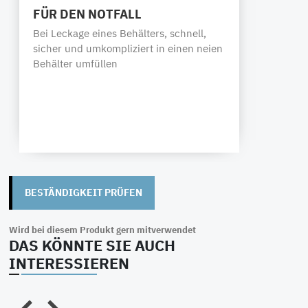
11
Schlauchleitung
FÜR DEN NOTFALL
PFA,
Bei Leckage eines Behälters, schnell,
2,0 meter für
sicher und umkompliziert in einen neien
Gaspendelverfa
Behälter umfüllen
im Lieferumfang
BESTÄNDIGKEIT PRÜFEN
Wird bei diesem Produkt gern mitverwendet
DAS KÖNNTE SIE AUCH
INTERESSIEREN