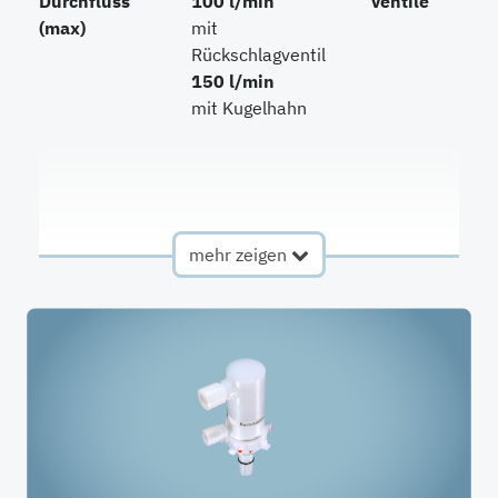
Durchfluss
100 l/min
Ventile
(max)
mit
Rückschlagventil
150 l/min
mit Kugelhahn
mehr zeigen
Verfügbare
Hochrein
Dichtungen
Materialien
HDPE
PVDF
PCTFE