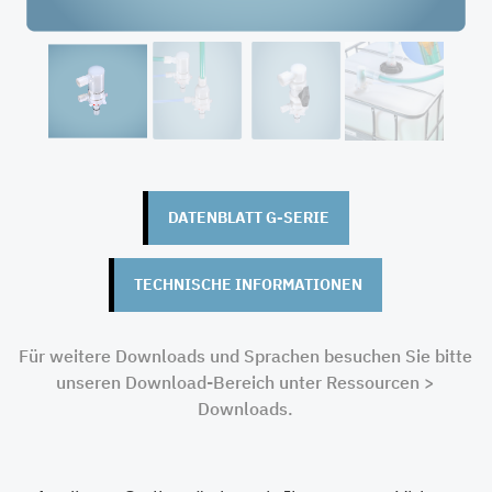
Elek. leitfähig
PP
PVDF
PFA
Edelstahl V4A
Flüssigkeits-
Vertikal oder
Belüftungs-
Anschluss
horizontal
Anschluss
DATENBLATT G-SERIE
Flare 1/2", 3/4",
1"
Tri-Clamp
TECHNISCHE INFORMATIONEN
NPT (IG o. AG)
BSP (IG o. AG)
Für weitere Downloads und Sprachen besuchen Sie bitte
Schlauchstecker
unseren Download-Bereich unter Ressourcen >
Camlock
Downloads.
Zugehörige
Typ "GT2"
Tauchrohre