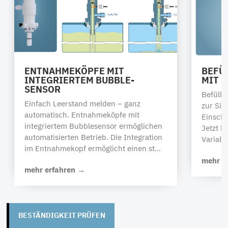
ENTNAHMEKÖPFE MIT
BEFÜ
INTEGRIERTEM BUBBLE-
MIT 
SENSOR
Befüllk
Einfach Leerstand melden – ganz
zur Sig
automatisch. Entnahmeköpfe mit
Einsch
integriertem Bubblesensor ermöglichen
Jetzt k
automatisierten Betrieb. Die Integration
Variable
im Entnahmekopf ermöglicht einen st...
mehr e
mehr erfahren →
BESTÄNDIGKEIT PRÜFEN