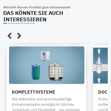
Wird bei diesem Produkt gern mitverwendet
DAS KÖNNTE SIE AUCH
INTERESSIEREN
KOMPLETTSYSTEME
DOCK
Die stationäre und anschlussfertige
Sichere
Entnahmestation ermöglicht höchste
Aufbew
Sicherheit und Flexibilität - die optimale
und Be