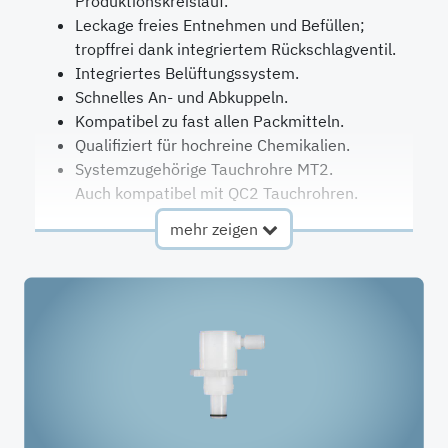
Produktionskreislauf.
Leckage freies Entnehmen und Befüllen;
tropffrei dank integriertem Rückschlagventil.
Integriertes Belüftungssystem.
Schnelles An- und Abkuppeln.
Kompatibel zu fast allen Packmitteln.
Qualifiziert für hochreine Chemikalien.
Systemzugehörige Tauchrohre MT2.
Auch kompatibel mit QC2 Tauchrohren.
mehr zeigen
Jetzt konfigurieren!
Durchfluss
2 l/min
Ventile
(max)
mit
Rückschlagventil