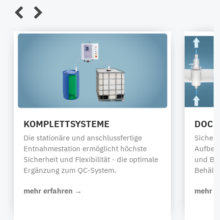
mit QC2
Tauchrohren
"DT-"
KOMPLETTSYSTEME
DOCK
Die stationäre und anschlussfertige
Sichere
Entnahmestation ermöglicht höchste
Aufbew
Sicherheit und Flexibilität - die optimale
und Be
Ergänzung zum QC-System.
Behälte
mehr erfahren →
mehr e