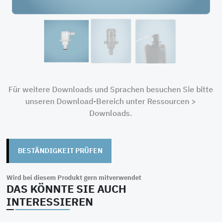
Verfügbare
Hochrein
Dichtungen
Materialien
HDPE
PVDF
Elek. leitfähig
PP
Für weitere Downloads und Sprachen besuchen Sie bitte
Flüssigkeits-
Vertikal oder
Belüftungs-
unseren Download-Bereich unter Ressourcen >
Anschluss
horizontal
Anschluss
Downloads.
Flare 1/4", 3/8“
Schlauchstecker
Gewinde
BESTÄNDIGKEIT PRÜFEN
weitere auf
Anfrage
Wird bei diesem Produkt gern mitverwendet
DAS KÖNNTE SIE AUCH
INTERESSIEREN
Zugehörige
"MT2-"
Chemikalien-
Tauchrohre
auch kompatibel
Codierung