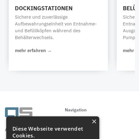
DOCKINGSTATIONEN
BELÜ
Sichere und zuverlässige
Sicher
Aufbewahrungseinheit von Entnahme-
Entnah
und Befüllköpfen während des
Ausgas
Behälterwechsels.
Pumpvo
mehr erfahren →
mehr e
Navigation
×
Startseite
Produkte
Diese Webseite verwendet
AS Strömungstechnik GmbH
Über AS
Cookies.