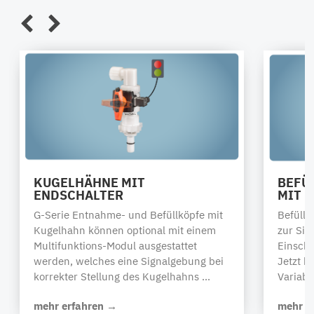
KUGELHÄHNE MIT
BEFÜ
ENDSCHALTER
MIT 
G-Serie Entnahme- und Befüllköpfe mit
Befüllk
Kugelhahn können optional mit einem
zur Sig
Multifunktions-Modul ausgestattet
Einsch
werden, welches eine Signalgebung bei
Jetzt k
korrekter Stellung des Kugelhahns ...
Variable
mehr erfahren →
mehr e